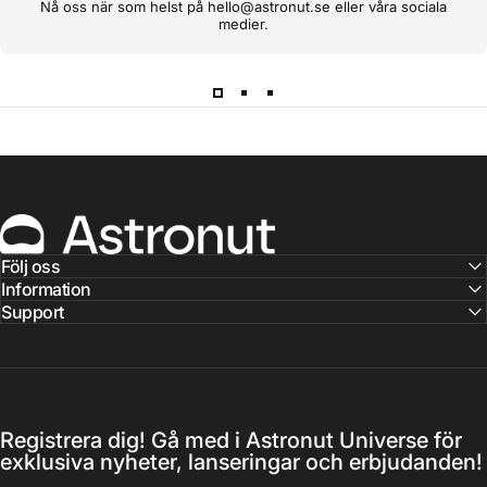
Nå oss när som helst på hello@astronut.se eller våra sociala
medier.
Astronut
Följ oss
Information
Support
Registrera dig! Gå med i Astronut Universe för
exklusiva nyheter, lanseringar och erbjudanden!