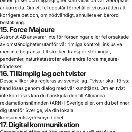
bilder, priser och tillgänglighet som visas på vår webbplats
är korrekta. Om ett fel uppstår förbehåller vi oss rätten att
korrigera det och, om nödvändigt, annullera en berörd
beställning.
15. Force Majeure
Astronut AB ansvarar inte för förseningar eller fel orsakade
av omständigheter utanför vår rimliga kontroll, inklusive
men inte begränsat till strejker, transportstörningar,
pandemier, naturkatastrofer eller andra force majeure-
händelser.
16. Tillämplig lag och tvister
Dessa villkor ska regleras av svensk lag. Tvister ska i första
hand lösas genom dialog med vår kundtjänst. Om en tvist
inte kan lösas kan du hänskjuta den till Allmänna
reklamationsnämnden (ARN) i Sverige eller, om du befinner
dig utanför Sverige, via din lokala
konsumentskyddsmyndighet.
17. Digital kommunikation
Genom att slutföra ett köp samtycker du till att vi kan