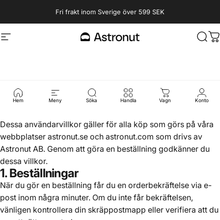
Hoppa till innehåll
Fri frakt inom Sverige över 599 SEK
Webbplatsnavigering
Astronut
Sök
D
Användarvillkor
Hem
Meny
Söka
Handla
Vagn
Konto
Dessa användarvillkor gäller för alla köp som görs på våra
webbplatser astronut.se och astronut.com som drivs av
Astronut AB. Genom att göra en beställning godkänner du
dessa villkor.
1. Beställningar
När du gör en beställning får du en orderbekräftelse via e-
post inom några minuter. Om du inte får bekräftelsen,
vänligen kontrollera din skräppostmapp eller verifiera att du