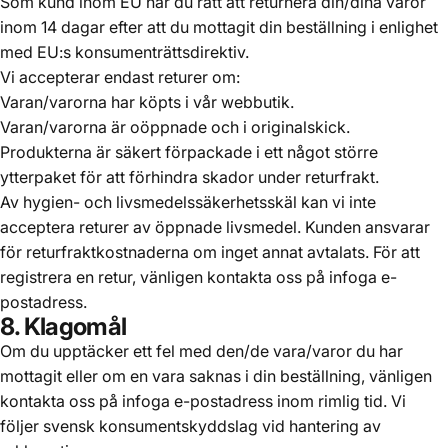
Som kund inom EU har du rätt att returnera din/dina varor
inom 14 dagar efter att du mottagit din beställning i enlighet
med EU:s konsumenträttsdirektiv.
Vi accepterar endast returer om:
Varan/varorna har köpts i vår webbutik.
Varan/varorna är oöppnade och i originalskick.
Produkterna är säkert förpackade i ett något större
ytterpaket för att förhindra skador under returfrakt.
Av hygien- och livsmedelssäkerhetsskäl kan vi inte
acceptera returer av öppnade livsmedel. Kunden ansvarar
för returfraktkostnaderna om inget annat avtalats. För att
registrera en retur, vänligen kontakta oss på infoga e-
postadress.
8. Klagomål
Om du upptäcker ett fel med den/de vara/varor du har
mottagit eller om en vara saknas i din beställning, vänligen
kontakta oss på infoga e-postadress inom rimlig tid. Vi
följer svensk konsumentskyddslag vid hantering av