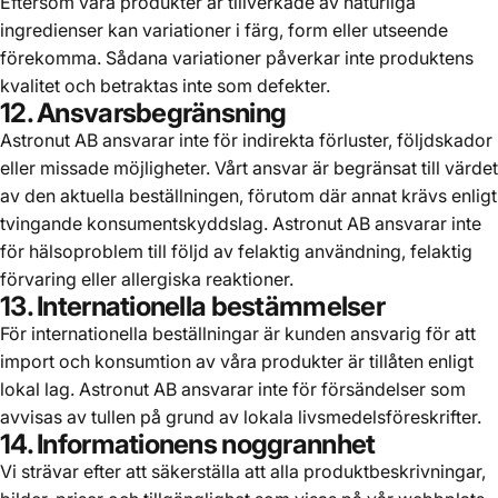
Eftersom våra produkter är tillverkade av naturliga
ingredienser kan variationer i färg, form eller utseende
förekomma. Sådana variationer påverkar inte produktens
kvalitet och betraktas inte som defekter.
12. Ansvarsbegränsning
Astronut AB ansvarar inte för indirekta förluster, följdskador
eller missade möjligheter. Vårt ansvar är begränsat till värdet
av den aktuella beställningen, förutom där annat krävs enligt
tvingande konsumentskyddslag. Astronut AB ansvarar inte
för hälsoproblem till följd av felaktig användning, felaktig
förvaring eller allergiska reaktioner.
13. Internationella bestämmelser
För internationella beställningar är kunden ansvarig för att
import och konsumtion av våra produkter är tillåten enligt
lokal lag. Astronut AB ansvarar inte för försändelser som
avvisas av tullen på grund av lokala livsmedelsföreskrifter.
14. Informationens noggrannhet
Vi strävar efter att säkerställa att alla produktbeskrivningar,